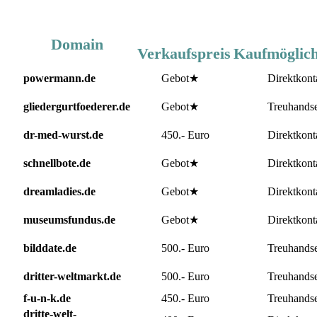
Domain
Verkaufspreis
Kaufmöglich
powermann.de
Gebot★
Direktkonta
gliedergurtfoederer.de
Gebot★
Treuhandser
dr-med-wurst.de
450.- Euro
Direktkonta
schnellbote.de
Gebot★
Direktkonta
dreamladies.de
Gebot★
Direktkonta
museumsfundus.de
Gebot★
Direktkonta
bilddate.de
500.- Euro
Treuhandser
dritter-weltmarkt.de
500.- Euro
Treuhandser
f-u-n-k.de
450.- Euro
Treuhandser
dritte-welt-